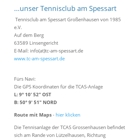
c
...unser Tennisclub am Spessart
h
e
Tennisclub am Spessart Großenhausen von 1985
n
e.V.
Auf dem Berg
63589 Linsengericht
E-Mail: info(at)tc-am-spessart.de
www.tc-am-spessart.de
Fürs Navi:
Die GPS Koordinaten für die TCAS-Anlage
L: 9° 10′ 52″ OST
B: 50° 9′ 51″ NORD
Route mit Maps
-
hier klicken
Die Tennisanlage der TCAS Grossenhausen befindet
sich am Rande von Lützelhausen, Richtung