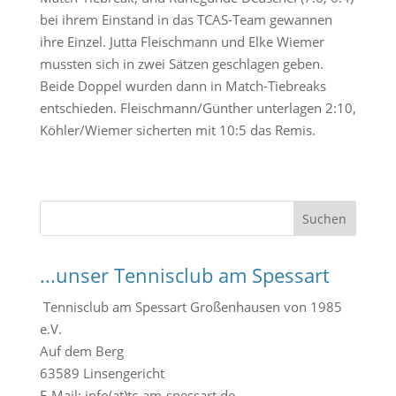
bei ihrem Einstand in das TCAS-Team gewannen
ihre Einzel. Jutta Fleischmann und Elke Wiemer
mussten sich in zwei Sätzen geschlagen geben.
Beide Doppel wurden dann in Match-Tiebreaks
entschieden. Fleischmann/Günther unterlagen 2:10,
Köhler/Wiemer sicherten mit 10:5 das Remis.
S
Suchen
u
c
...unser Tennisclub am Spessart
h
e
Tennisclub am Spessart Großenhausen von 1985
n
e.V.
Auf dem Berg
63589 Linsengericht
E-Mail: info(at)tc-am-spessart.de