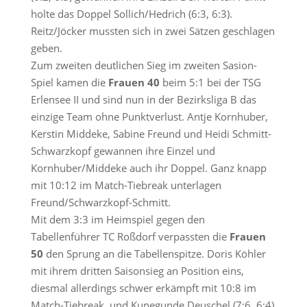
holte das Doppel Sollich/Hedrich (6:3, 6:3).
Reitz/Jöcker mussten sich in zwei Sätzen geschlagen
geben.
Zum zweiten deutlichen Sieg im zweiten Sasion-
Spiel kamen die
Frauen 40
beim 5:1 bei der TSG
Erlensee II und sind nun in der Bezirksliga B das
einzige Team ohne Punktverlust. Antje Kornhuber,
Kerstin Middeke, Sabine Freund und Heidi Schmitt-
Schwarzkopf gewannen ihre Einzel und
Kornhuber/Middeke auch ihr Doppel. Ganz knapp
mit 10:12 im Match-Tiebreak unterlagen
Freund/Schwarzkopf-Schmitt.
Mit dem 3:3 im Heimspiel gegen den
Tabellenführer TC Roßdorf verpassten die
Frauen
50
den Sprung an die Tabellenspitze. Doris Köhler
mit ihrem dritten Saisonsieg an Position eins,
diesmal allerdings schwer erkämpft mit 10:8 im
Match-Tiebreak, und Kunegunde Deuschel (7:6, 6:4)