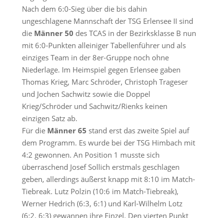
Nach dem 6:0-Sieg über die bis dahin
ungeschlagene Mannschaft der TSG Erlensee II sind
die
Männer 50
des TCAS in der Bezirksklasse B nun
mit 6:0-Punkten alleiniger Tabellenführer und als
einziges Team in der 8er-Gruppe noch ohne
Niederlage. Im Heimspiel gegen Erlensee gaben
Thomas Krieg, Marc Schröder, Christoph Trageser
und Jochen Sachwitz sowie die Doppel
Krieg/Schröder und Sachwitz/Rienks keinen
einzigen Satz ab.
Für die
Männer 65
stand erst das zweite Spiel auf
dem Programm. Es wurde bei der TSG Himbach mit
4:2 gewonnen. An Position 1 musste sich
überraschend Josef Sollich erstmals geschlagen
geben, allerdings äußerst knapp mit 8:10 im Match-
Tiebreak. Lutz Polzin (10:6 im Match-Tiebreak),
Werner Hedrich (6:3, 6:1) und Karl-Wilhelm Lotz
(6:2, 6:3) gewannen ihre Einzel. Den vierten Punkt