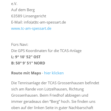
n
e.V.
Auf dem Berg
63589 Linsengericht
E-Mail: info(at)tc-am-spessart.de
www.tc-am-spessart.de
Fürs Navi:
Die GPS Koordinaten für die TCAS-Anlage
L: 9° 10′ 52″ OST
B: 50° 9′ 51″ NORD
Route mit Maps
-
hier klicken
Die Tennisanlage der TCAS Grossenhausen befindet
sich am Rande von Lützelhausen, Richtung
Grossenhausen. Beim Friedhof abbiegen und
immer geradeaus den “Berg” hoch. Sie finden uns
oben auf der linken Seite in guter Nachbarschaft