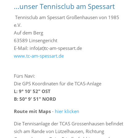
...unser Tennisclub am Spessart
h
e
Tennisclub am Spessart Großenhausen von 1985
n
e.V.
Auf dem Berg
63589 Linsengericht
E-Mail: info(at)tc-am-spessart.de
www.tc-am-spessart.de
Fürs Navi:
Die GPS Koordinaten für die TCAS-Anlage
L: 9° 10′ 52″ OST
B: 50° 9′ 51″ NORD
Route mit Maps
-
hier klicken
Die Tennisanlage der TCAS Grossenhausen befindet
sich am Rande von Lützelhausen, Richtung