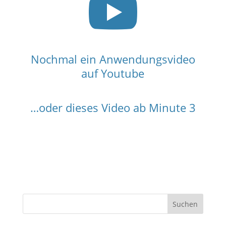

Nochmal ein Anwendungsvideo
auf Youtube
…oder dieses Video ab Minute 3
S
Suchen
u
c