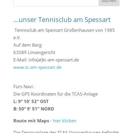
Suchen
u
c
...unser Tennisclub am Spessart
h
e
Tennisclub am Spessart Großenhausen von 1985
n
e.V.
Auf dem Berg
63589 Linsengericht
E-Mail: info(at)tc-am-spessart.de
www.tc-am-spessart.de
Fürs Navi:
Die GPS Koordinaten für die TCAS-Anlage
L: 9° 10′ 52″ OST
B: 50° 9′ 51″ NORD
Route mit Maps
-
hier klicken
Die Tennisanlage der TCAS Grossenhausen befindet