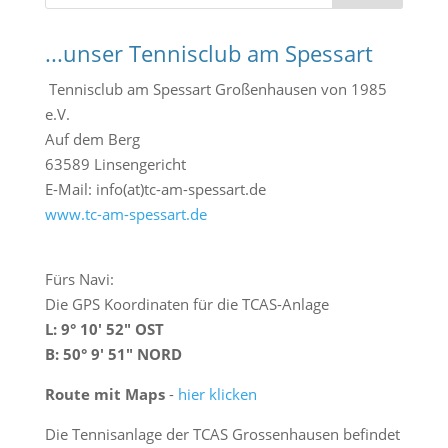
u
c
...unser Tennisclub am Spessart
h
e
Tennisclub am Spessart Großenhausen von 1985
n
e.V.
Auf dem Berg
63589 Linsengericht
E-Mail: info(at)tc-am-spessart.de
www.tc-am-spessart.de
Fürs Navi:
Die GPS Koordinaten für die TCAS-Anlage
L: 9° 10′ 52″ OST
B: 50° 9′ 51″ NORD
Route mit Maps
-
hier klicken
Die Tennisanlage der TCAS Grossenhausen befindet