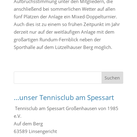
Aufbruchsstimmung unter den Mitgliedern, die
anschließend bei sommerlichen Wetter auf allen
fünf Plätzen der Anlage ein Mixed-Doppelturnier.
Auch dies ist zu einem so frühen Zeitpunkt im Jahr
derzeit nur auf der weitläufigen Anlage mit dem
großartigen Rundum-Fernblick neben der
Sporthalle auf dem Lützelhäuser Berg möglich.
S
Suchen
u
c
...unser Tennisclub am Spessart
h
e
Tennisclub am Spessart Großenhausen von 1985
n
e.V.
Auf dem Berg
63589 Linsengericht