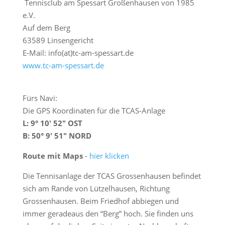
Tennisclub am Spessart Großenhausen von 1985
n
e.V.
Auf dem Berg
63589 Linsengericht
E-Mail: info(at)tc-am-spessart.de
www.tc-am-spessart.de
Fürs Navi:
Die GPS Koordinaten für die TCAS-Anlage
L: 9° 10′ 52″ OST
B: 50° 9′ 51″ NORD
Route mit Maps
-
hier klicken
Die Tennisanlage der TCAS Grossenhausen befindet
sich am Rande von Lützelhausen, Richtung
Grossenhausen. Beim Friedhof abbiegen und
immer geradeaus den “Berg” hoch. Sie finden uns