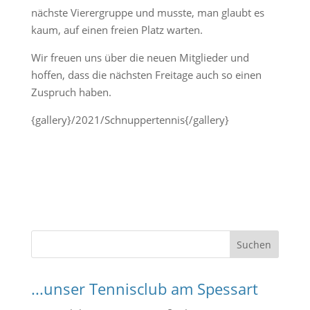
nächste Vierergruppe und musste, man glaubt es
kaum, auf einen freien Platz warten.
Wir freuen uns über die neuen Mitglieder und
hoffen, dass die nächsten Freitage auch so einen
Zuspruch haben.
{gallery}/2021/Schnuppertennis{/gallery}
S
Suchen
u
c
...unser Tennisclub am Spessart
h
e