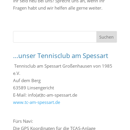
Ihr seid neu bei uns? Sprecht uns an, wenn ihr
Fragen habt und wir helfen alle gerne weiter.
S
Suchen
u
c
...unser Tennisclub am Spessart
h
e
Tennisclub am Spessart Großenhausen von 1985
n
e.V.
Auf dem Berg
63589 Linsengericht
E-Mail: info(at)tc-am-spessart.de
www.tc-am-spessart.de
Fürs Navi:
Die GPS Koordinaten für die TCAS-Anlage