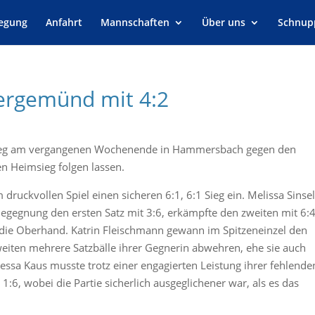
legung
Anfahrt
Mannschaften
Über uns
Schnup
bergemünd mit 4:2
nsieg am vergangenen Wochenende in Hammersbach gegen den
n Heimsieg folgen lassen.
druckvollen Spiel einen sicheren 6:1, 6:1 Sieg ein. Melissa Sinse
 Begegnung den ersten Satz mit 3:6, erkämpfte den zweiten mit 6:
die Oberhand. Katrin Fleischmann gewann im Spitzeneinzel den
weiten mehrere Satzbälle ihrer Gegnerin abwehren, ehe sie auch
lessa Kaus musste trotz einer engagierten Leistung ihrer fehlende
 1:6, wobei die Partie sicherlich ausgeglichener war, als es das