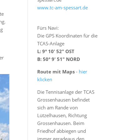
www.tc-am-spessart.de
te
ng.
Fürs Navi:
ag
Die GPS Koordinaten für die
n
TCAS-Anlage
L: 9° 10′ 52″ OST
er
B: 50° 9′ 51″ NORD
Route mit Maps
-
hier
klicken
Die Tennisanlage der TCAS
Grossenhausen befindet
sich am Rande von
Lützelhausen, Richtung
Grossenhausen. Beim
Friedhof abbiegen und
immer geradeaus den