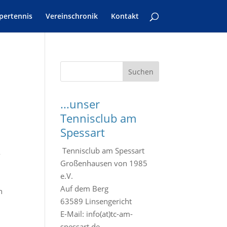
pertennis
Vereinschronik
Kontakt
S
Suchen
u
c
...unser
h
Tennisclub am
e
Spessart
n
l
Tennisclub am Spessart
4
Großenhausen von 1985
e.V.
Auf dem Berg
n
63589 Linsengericht
E-Mail: info(at)tc-am-
spessart.de